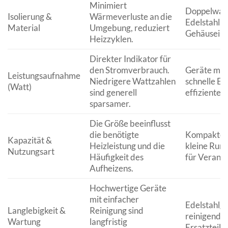
Minimiert
Doppelwan
Isolierung &
Wärmeverluste an die
Edelstahlbe
Material
Umgebung, reduziert
Gehäuseiso
Heizzyklen.
Direkter Indikator für
den Stromverbrauch.
Geräte mit
Leistungsaufnahme
Niedrigere Wattzahlen
schnelle E
(Watt)
sind generell
effizienter
sparsamer.
Die Größe beeinflusst
die benötigte
Kompakte G
Kapazität &
Heizleistung und die
kleine Run
Nutzungsart
Häufigkeit des
für Veranst
Aufheizens.
Hochwertige Geräte
mit einfacher
Edelstahlge
Langlebigkeit &
Reinigung sind
reinigende
Wartung
langfristig
Ersatzteilv