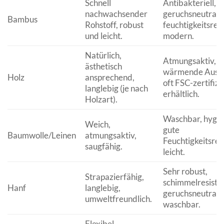
Schnell
Antibakteriell,
nachwachsender
geruchsneutral,
Bambus
Rohstoff, robust
feuchtigkeitsresi
und leicht.
modern.
Natürlich,
Atmungsaktiv,
ästhetisch
wärmende Ausst
Holz
ansprechend,
oft FSC-zertifizi
langlebig (je nach
erhältlich.
Holzart).
Waschbar, hygie
Weich,
gute
Baumwolle/Leinen
atmungsaktiv,
Feuchtigkeitsreg
saugfähig.
leicht.
Sehr robust,
Strapazierfähig,
schimmelresisten
Hanf
langlebig,
geruchsneutral,
umweltfreundlich.
waschbar.
Flexibel