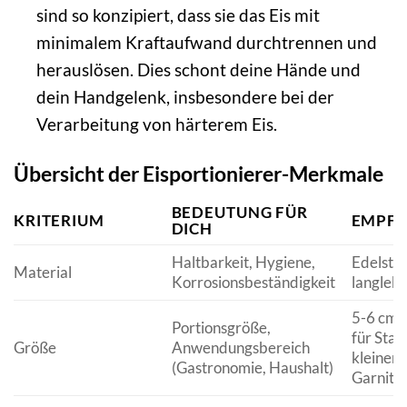
sind so konzipiert, dass sie das Eis mit
minimalem Kraftaufwand durchtrennen und
herauslösen. Dies schont deine Hände und
dein Handgelenk, insbesondere bei der
Verarbeitung von härterem Eis.
Übersicht der Eisportionierer-Merkmale
BEDEUTUNG FÜR
KRITERIUM
EMPF
DICH
Haltbarkeit, Hygiene,
Edelstahl
Material
Korrosionsbeständigkeit
langlebi
5-6 cm 
Portionsgröße,
für Sta
Größe
Anwendungsbereich
kleinere
(Gastronomie, Haushalt)
Garnitu