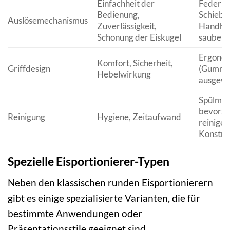
Einfachheit der
Federbe
Bedienung,
Schieber
Auslösemechanismus
Zuverlässigkeit,
Handha
Schonung der Eiskugel
saubere
Ergonomi
Komfort, Sicherheit,
Griffdesign
(Gummi/S
Hebelwirkung
ausgewo
Spülmas
bevorzug
Reinigung
Hygiene, Zeitaufwand
reinige
Konstru
Spezielle Eisportionierer-Typen
Neben den klassischen runden Eisportionierern
gibt es einige spezialisierte Varianten, die für
bestimmte Anwendungen oder
Präsentationsstile geeignet sind.