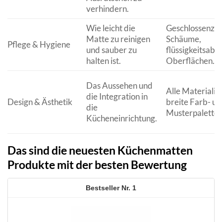
verhindern.
Wie leicht die
Geschlossenzel
Matte zu reinigen
Schäume,
Pflege & Hygiene
und sauber zu
flüssigkeitsab
halten ist.
Oberflächen.
Das Aussehen und
Alle Materialie
die Integration in
Design & Ästhetik
breite Farb- u
die
Musterpalette.
Kücheneinrichtung.
Das sind die neuesten Küchenmatten
Produkte mit der besten Bewertung
1