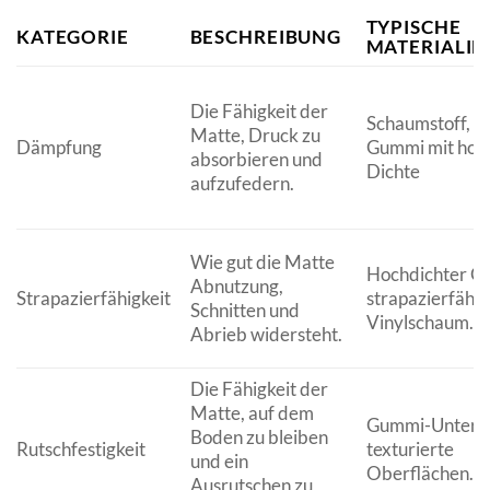
TYPISCHE
KATEGORIE
BESCHREIBUNG
MATERIALIE
Die Fähigkeit der
Schaumstoff, Ge
Matte, Druck zu
Dämpfung
Gummi mit hoh
absorbieren und
Dichte
aufzufedern.
Wie gut die Matte
Hochdichter G
Abnutzung,
Strapazierfähigkeit
strapazierfähig
Schnitten und
Vinylschaum.
Abrieb widersteht.
Die Fähigkeit der
Matte, auf dem
Gummi-Unterse
Boden zu bleiben
Rutschfestigkeit
texturierte
und ein
Oberflächen.
Ausrutschen zu